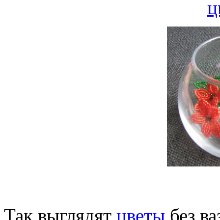
Так выглядят
цветы
без в