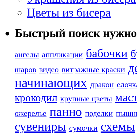
Цветы из бисера
Быстрый поиск нужно
бабочки
б
ангелы
аппликации
д
шаров
видео
витражные краски
начинающих
дракон
елочк
маст
крокодил
крупные цветы
панно
ожерелье
поделки
пышн
сувениры
схемы
сумочки