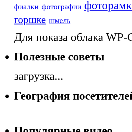
фоторамк
фиалки
фотографии
горшке
шмель
Для показа облака WP-
Полезные советы
загрузка...
География посетителе
Популярные видео