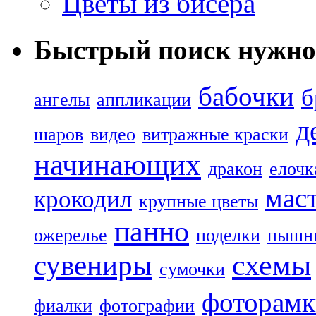
Цветы из бисера
Быстрый поиск нужно
бабочки
б
ангелы
аппликации
д
шаров
видео
витражные краски
начинающих
дракон
елочк
маст
крокодил
крупные цветы
панно
ожерелье
поделки
пышн
сувениры
схемы
сумочки
фоторамк
фиалки
фотографии