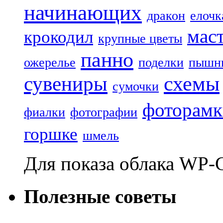
начинающих
дракон
елочк
маст
крокодил
крупные цветы
панно
ожерелье
поделки
пышн
сувениры
схемы
сумочки
фоторамк
фиалки
фотографии
горшке
шмель
Для показа облака WP-
Полезные советы