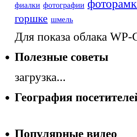
фоторамк
фиалки
фотографии
горшке
шмель
Для показа облака WP-
Полезные советы
загрузка...
География посетителе
Популярные видео