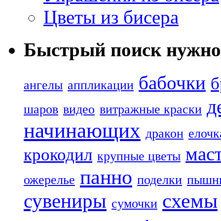
Цветы из бисера
Быстрый поиск нужно
бабочки
б
ангелы
аппликации
д
шаров
видео
витражные краски
начинающих
дракон
елочк
маст
крокодил
крупные цветы
панно
ожерелье
поделки
пышн
сувениры
схемы
сумочки