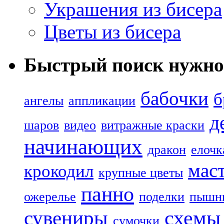
Украшения из бисера
Цветы из бисера
Быстрый поиск нужно
бабочки
б
ангелы
аппликации
д
шаров
видео
витражные краски
начинающих
дракон
елочк
маст
крокодил
крупные цветы
панно
ожерелье
поделки
пышн
сувениры
схемы
сумочки